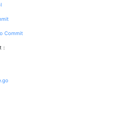
l
mmit
io Commit
it：
.go