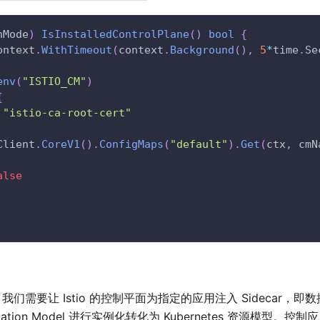
hMode
)
IsInstalledControlPlane
(
)
bool
{
ontext
.
WithTimeout
(
context
.
Background
(
)
,
5
*
time
.
Se
env
(
"ISTIO_CM"
)
{
"istio-ca-root-cert"
Client
.
CoreV1
(
)
.
ConfigMaps
(
"default"
)
.
Get
(
ctx
,
 cmN
alse
要让 Istio 的控制平面为指定的应用注入 Sidecar，即数据
pplication Model 进行实例化转化为 Kubernetes 资源模型