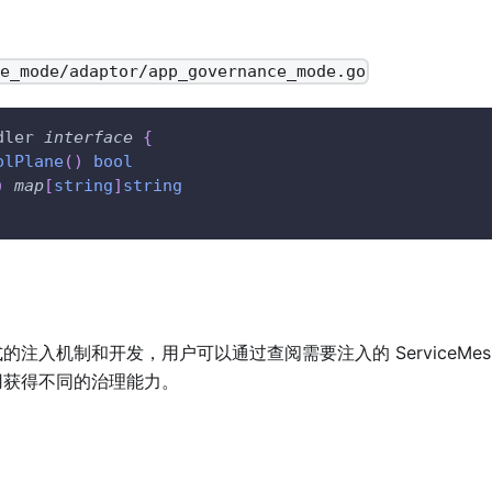
e_mode/adaptor/app_governance_mode.go
dler 
interface
{
olPlane
(
)
bool
)
map
[
string
]
string
注入机制和开发，用户可以通过查阅需要注入的 ServiceMe
用获得不同的治理能力。