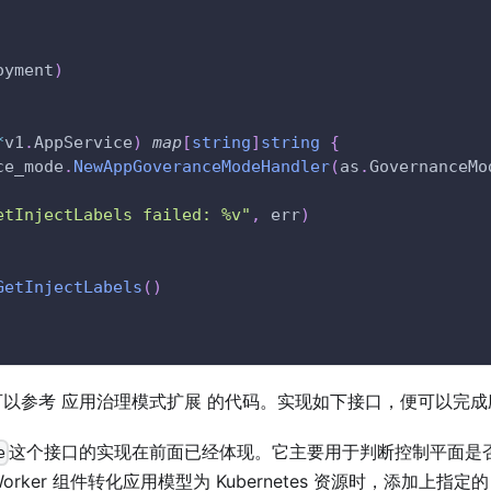
oyment
)
*
v1
.
AppService
)
map
[
string
]
string
{
ce_mode
.
NewAppGoveranceModeHandler
(
as
.
GovernanceMo
etInjectLabels failed: %v"
,
 err
)
GetInjectLabels
(
)
以参考 应用治理模式扩展 的代码。实现如下接口，便可以完
这个接口的实现在前面已经体现。它主要用于判断控制平面是
e
orker 组件转化应用模型为 Kubernetes 资源时，添加上指定