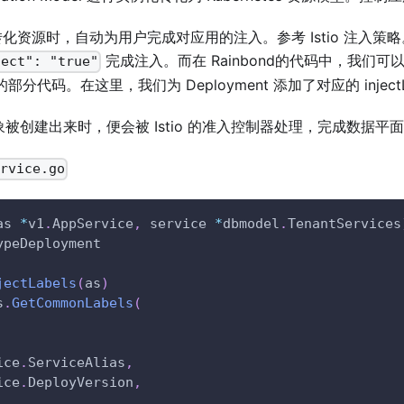
转化资源时，自动为用户完成对应用的注入。参考 Istio 注入策略。
完成注入。而在 Rainbond的代码中，我们可以
ject": "true"
的部分代码。在这里，我们为 Deployment 添加了对应的 injectL
象被创建出来时，便会被 Istio 的准入控制器处理，完成数据平
rvice.go
as 
*
v1
.
AppService
,
 service 
*
dbmodel
.
TenantServices
ypeDeployment
jectLabels
(
as
)
s
.
GetCommonLabels
(
ice
.
ServiceAlias
,
ice
.
DeployVersion
,