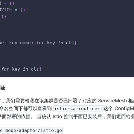
H 
=
(
)
RVICE 
=
(
)
(
)
ue
,
 key
.
name
)
for
 key 
in
 cls
]
 
for
 key 
in
 cls
]
校验
我们需要检测在该集群是否已部署了对应的 ServiceMesh
每个命名空间下都可以查看到
这个 Conf
istio-ca-root-cert
io 控制平面部署的依据。 当确认 Istio 控制平面已安装后，我们
e_mode/adaptor/istio.go