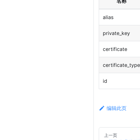
名称
alias
private_key
certificate
certificate_type
id
编辑此页
上一页