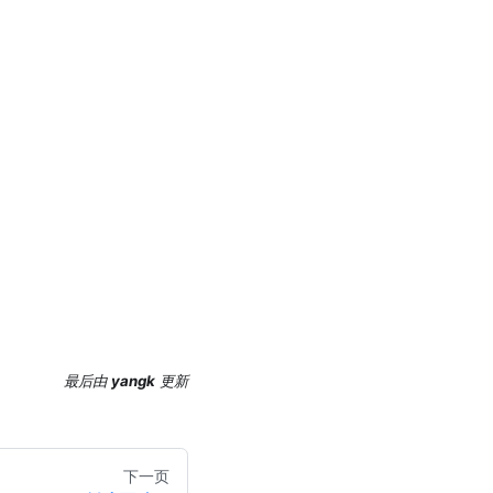
最后
由
yangk
更新
下一页