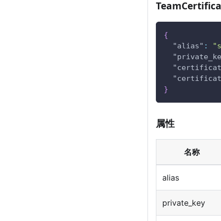
TeamCertific
{
"alias"
:
"
"private_k
"certifica
"certifica
}
属性
名称
alias
private_key