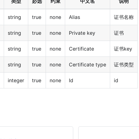
类型
必选
约束
中文名
说明
string
true
none
Alias
证书名称
string
true
none
Private key
证书
string
true
none
Certificate
证书key
string
true
none
Certificate type
证书类型
integer
true
none
Id
id