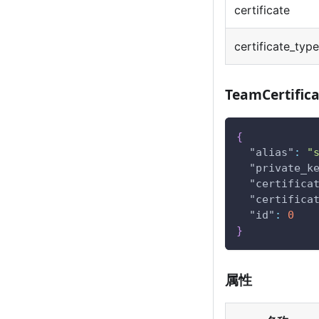
certificate
certificate_type
TeamCertific
{
"alias"
:
"
"private_k
"certifica
"certifica
"id"
:
0
}
属性