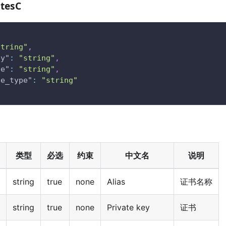
atesC
string"
,
ey"
:
"string"
,
te"
:
"string"
,
te_type"
:
"string"
类型
必选
约束
中文名
说明
string
true
none
Alias
证书名称
string
true
none
Private key
证书