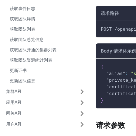
获取事件日志
请求路径
获取团队详情
POST /openap
获取团队列表
获取团队总览信息
获取团队开通的集群列表
Body 请求体示
获取团队资源统计列表
{
更新证书
"alias"
:
"
"private_k
更新团队信息
"certifica
集群API
"certifica
}
应用API
网关API
请求参数
用户API