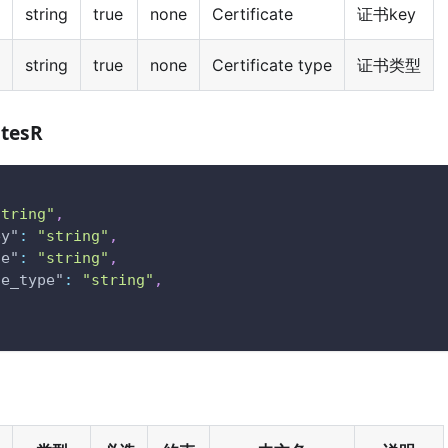
string
true
none
Certificate
证书key
string
true
none
Certificate type
证书类型
atesR
string"
,
ey"
:
"string"
,
te"
:
"string"
,
te_type"
:
"string"
,