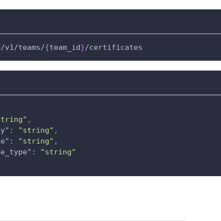
i/v1/teams/
{
team_id
}
/certificates
例
string"
,
ey"
:
"string"
,
te"
:
"string"
,
te_type"
:
"string"