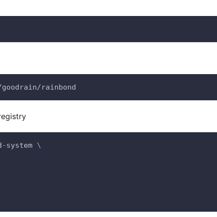
/goodrain/rainbond
gistry
d-system 
\