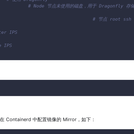
db					
# Node 节点未使用的磁盘，用于 Dragonfly 存
							
# 节点 root ssh
ter IPS
e IPS
在 Containerd 中配置镜像的 Mirror，如下：