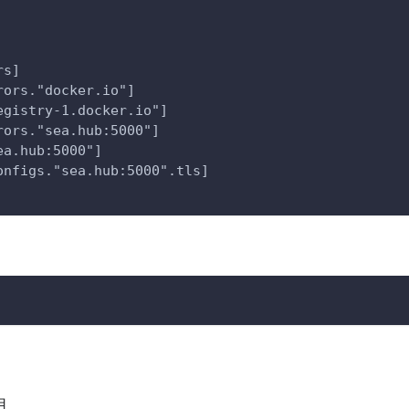
rs]
rors."docker.io"]
egistry-1.docker.io"]
rors."sea.hub:5000"]
ea.hub:5000"]
onfigs."sea.hub:5000".tls]
用