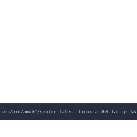
.com/bin/amd64/sealer-latest-linux-amd64.tar.gz 
&&