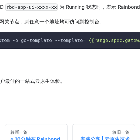
OD
为 Running 状态时，表示 Rainbo
rbd-app-ui-xxxx-xx
网关节点，则任意一个地址均可访问到控制台。
stem 
-o
 go-template 
--template
=
'{{range.spec.gatew
给用户最佳的一站式云原生体验。
较新一篇
较旧一篇
10分钟在 Rainbond
实践分享 | 云原生技术