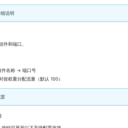
详细说明
组件和端口。
组件名称 → 端口号
时按权重分配流量（默认 100）
配置
选）
多
按钮可展开以下高级配置选项。