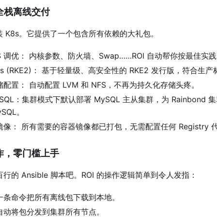
的全栈离线交付
安装 K8s。它提供了一个包含所有依赖的大礼包。
S 调优： 内核参数、防火墙、Swap……ROI 自动帮你按最佳实
8s (RKE2)： 基于轻量级、高安全性的 RKE2 发行版，符合生
配置： 自动配置 LVM 和 NFS，不再为持久化存储头疼。
SQL：集群模式下默认部署 MySQL 主从集群，为 Rainbond
ySQL。
像： 所有需要的容器镜像都已打包，无需配置任何 Registry 
操作，零门槛上手
行的 Ansible 脚本吧。ROI 的操作逻辑简单到令人发指：
一条命令把所有离线包下载到本地。
自动将包分发到集群所有节点。