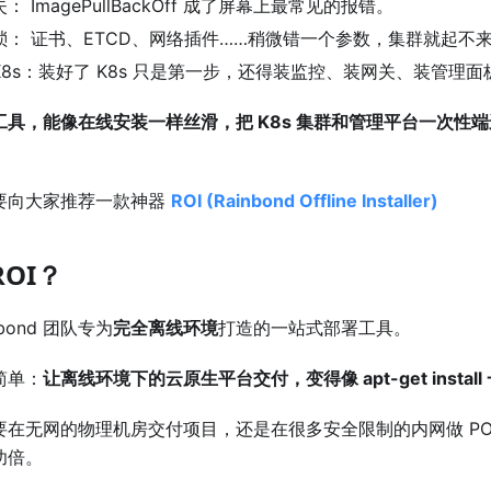
： ImagePullBackOff 成了屏幕上最常见的报错。
琐： 证书、ETCD、网络插件……稍微错一个参数，集群就起不
8s：装好了 K8s 只是第一步，还得装监控、装网关、装管理面
工具，能像在线安装一样丝滑，把 K8s 集群和管理平台一次性
要向大家推荐一款神器
ROI (Rainbond Offline Installer)
ROI？
inbond 团队专为
完全离线环境
打造的一站式部署工具。
简单：
让离线环境下的云原生平台交付，变得像 apt-get instal
在无网的物理机房交付项目，还是在很多安全限制的内网做 POC
功倍。