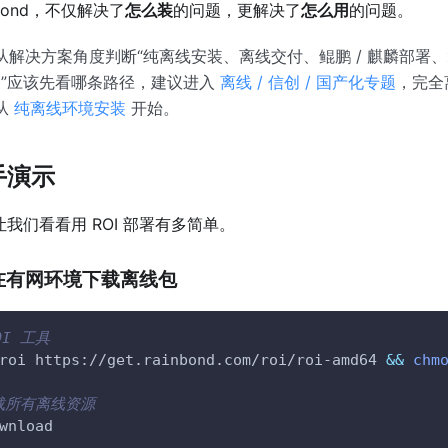
inbond，不仅解决了
怎么装
的问题，更解决了
怎么用
的问题。
解决方案角度判断“纯离线安装、离线交付、鲲鹏 / 麒麟部署、x
迁移”应该先看哪条路径，建议进入
离线 / 信创 / 国产化专题
，完全
从
纯离线环境安装
开始。
手演示
我们看看用 ROI 部署有多简单。
在有网环境下载离线包
OI 工具
roi https://get.rainbond.com/roi/roi-amd64 
&&
chm
载所有离线资源
wnload