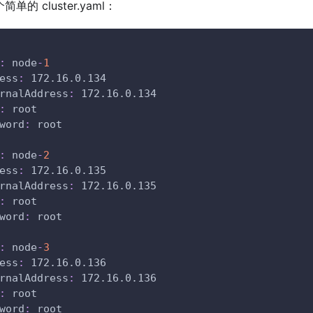
的 cluster.yaml：
:
 node
-
1
ess
:
 172.16.0.134
rnalAddress
:
 172.16.0.134
:
 root
word
:
 root
:
 node
-
2
ess
:
 172.16.0.135
rnalAddress
:
 172.16.0.135
:
 root
word
:
 root
:
 node
-
3
ess
:
 172.16.0.136
rnalAddress
:
 172.16.0.136
:
 root
word
:
 root