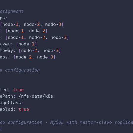
ssignment
ps
:
[
node
-
1
,
 node
-
2
,
 node
-
3
]
:
[
node
-
1
,
 node
-
2
]
:
[
node
-
1
,
 node
-
2
,
 node
-
3
]
rver
:
[
node
-
1
]
teway
:
[
node
-
2
,
 node
-
3
]
aos
:
[
node
-
2
,
 node
-
3
]
e configuration
led
:
true
ePath
:
 /nfs
-
data/k8s
ageClass
:
abled
:
true
se configuration - MySQL with master-slave replic
: