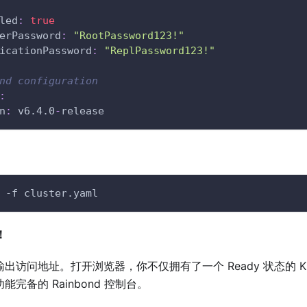
led
:
true
erPassword
:
"RootPassword123!"
icationPassword
:
"ReplPassword123!"
nd configuration
:
n
:
 v6.4.0
-
release
 
-f
 cluster.yaml
！
出访问地址。打开浏览器，你不仅拥有了一个 Ready 状态的 K
完备的 Rainbond 控制台。