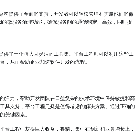
微服务架构提供了全面的支持，开发者可以轻松管理和扩展他们的微
ond的微服务治理功能，确保服务间的通信稳定、高效，同时提
的实施提供了一个强大且灵活的工具集。平台工程师可以利用这些工
台，从而帮助企业加速软件开发的流程。
的活力，帮助开发团队在日益复杂的技术环境中保持敏捷和高
工具支持，平台工程无疑是值得考虑的解决方案。通过正确的
的关键因素。
平台工程中获得巨大收益，将精力集中在创新和业务增长上，