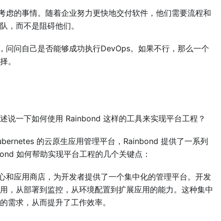
都要考虑的事情。随着企业努力更快地交付软件，他们需要流程和
队，而不是阻碍他们。
先，问问自己是否能够成功执行DevOps。如果不行，那么一个
择。
一下如何使用 Rainbond 这样的工具来实现平台工程？
bernetes 的云原生应用管理平台，Rainbond 提供了一系列
bond 如何帮助实现平台工程的几个关键点：
应用中心和应用商店，为开发者提供了一个集中化的管理平台。开发
用，从部署到监控，从环境配置到扩展应用的能力。这种集中
的需求，从而提升了工作效率。