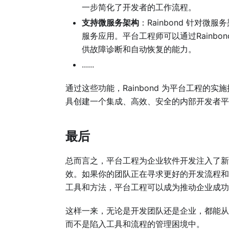
一步简化了开发者的工作流程。
支持微服务架构
：Rainbond 针对
服务应用。平台工程师可以通过Rainb
供故障诊断和自动恢复的能力。
......
通过这些功能，Rainbond 为平台工程
具创建一个集成、高效、安全的内部开发者平
最后
总而言之，平台工程为企业软件开发注入了新
效。如果你的团队正在寻求更好的开发流程和
工具和方法，平台工程可以成为推动企业成功
这样一来，无论是开发团队还是企业，都能从
而不是陷入工具和流程的管理困境中。