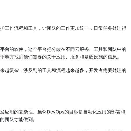
护工作流程和工具，让团队的工作更加统一，日常任务处理得
平台
的软件，这个平台把分散在不同云服务、工具和团队中的
个地方找到他们需要的关于应用、服务和基础设施的信息。
来越复杂，涉及到的工具和流程越来越多，开发者需要处理的
发应用的复杂性。虽然DevOps的目标是自动化应用的部署和
的团队才能做到。