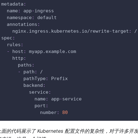
metadata
:
name
:
 app
-
ingress
namespace
:
 default
annotations
:
nginx.ingress.kubernetes.io/rewrite-target
:
 /
spec
:
rules
:
-
host
:
 myapp.example.com
http
:
paths
:
-
path
:
 /
pathType
:
 Prefix
backend
:
service
:
name
:
 app
-
service
port
:
number
:
80
上面的代码展示了 Kubernetes 配置文件的复杂性，对于许多开