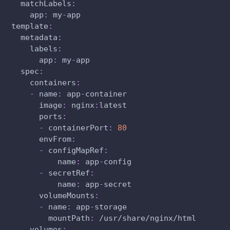
matchLabels
:
app
:
 my
-
app
template
:
metadata
:
labels
:
app
:
 my
-
app
spec
:
containers
:
-
name
:
 app
-
container
image
:
 nginx
:
latest
ports
:
-
containerPort
:
80
envFrom
:
-
configMapRef
:
name
:
 app
-
config
-
secretRef
:
name
:
 app
-
secret
volumeMounts
:
-
name
:
 app
-
storage
mountPath
:
 /usr/share/nginx/html
volumes
: