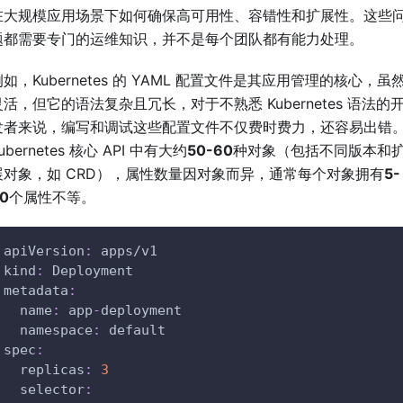
在大规模应用场景下如何确保高可用性、容错性和扩展性。这些
题都需要专门的运维知识，并不是每个团队都有能力处理。
例如，Kubernetes 的 YAML 配置文件是其应用管理的核心，虽
灵活，但它的语法复杂且冗长，对于不熟悉 Kubernetes 语法的
发者来说，编写和调试这些配置文件不仅费时费力，还容易出错
ubernetes 核心 API 中有大约
50-60
种对象（包括不同版本和
展对象，如 CRD），属性数量因对象而异，通常每个对象拥有
5-
0
个属性不等。
apiVersion
:
 apps/v1
kind
:
 Deployment
metadata
:
name
:
 app
-
deployment
namespace
:
 default
spec
:
replicas
:
3
selector
: