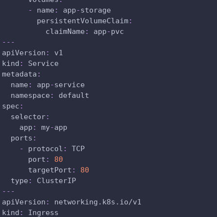
-
name
:
 app
-
storage
persistentVolumeClaim
:
claimName
:
 app
-
pvc
---
apiVersion
:
 v1
kind
:
 Service
metadata
:
name
:
 app
-
service
namespace
:
 default
spec
:
selector
:
app
:
 my
-
app
ports
:
-
protocol
:
 TCP
port
:
80
targetPort
:
80
type
:
 ClusterIP
---
apiVersion
:
 networking.k8s.io/v1
kind
:
 Ingress