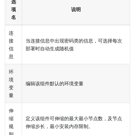
选
项
说明
名
连
接
当连接信息中出现密码类的信息，可选择每次
信
部署时自动生成随机值
息
环
境
编辑该组件默认的环境变量
变
量
伸
缩
定义该组件可伸缩的最大最小节点数，及节点
规
伸缩步长，最小安装内存限制。
则